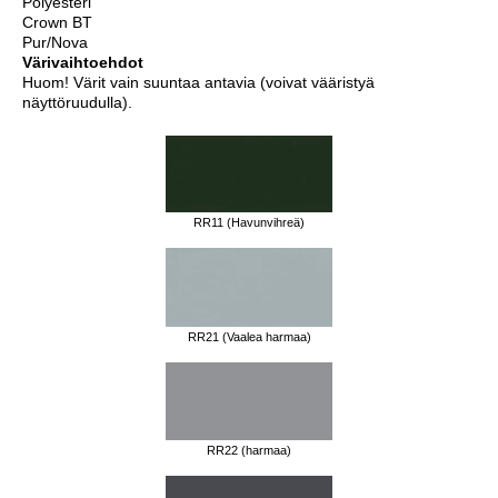
Polyesteri
Crown BT
Pur/Nova
Värivaihtoehdot
Huom! Värit vain suuntaa antavia (voivat vääristyä
näyttöruudulla).
RR11 (Havunvihreä)
RR21 (Vaalea harmaa)
RR22 (harmaa)