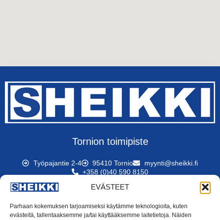
Tornion toimipiste
Työpajantie 2-4
95410 Tornio
myynti@sheikki.fi
+358 (0)40 590 8150
EVÄSTEET
Rovaniemen myyntikonttori
Parhaan kokemuksen tarjoamiseksi käytämme teknologioita, kuten
evästeitä, tallentaaksemme ja/tai käyttääksemme laitetietoja. Näiden
Alakorkalontie 44
96300 Rovaniemi
myynti@sheikki.fi