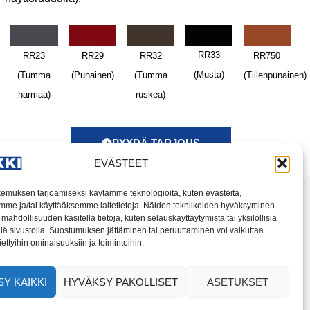
RR33
RR23
RR29
RR32
RR750
(Musta)
(Tumma
(Punainen)
(Tumma
(Tiilenpunainen)
harmaa)
ruskea)
PYYDÄ TARJOUS
EVÄSTEET
emuksen tarjoamiseksi käytämme teknologioita, kuten evästeitä,
mme ja/tai käyttääksemme laitetietoja. Näiden tekniikoiden hyväksyminen
mahdollisuuden käsitellä tietoja, kuten selauskäyttäytymistä tai yksilöllisiä
llä sivustolla. Suostumuksen jättäminen tai peruuttaminen voi vaikuttaa
 tiettyihin ominaisuuksiin ja toimintoihin.
Y KAIKKI
HYVÄKSY PAKOLLISET
ASETUKSET