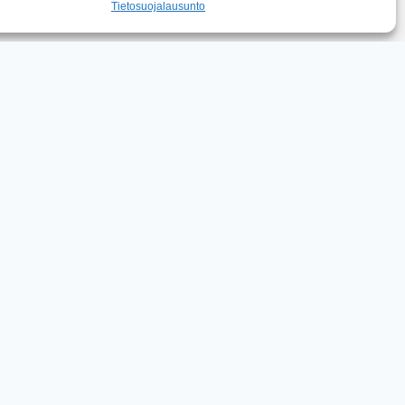
Tietosuojalausunto
tä puhelimitse, sähköpostilla tai