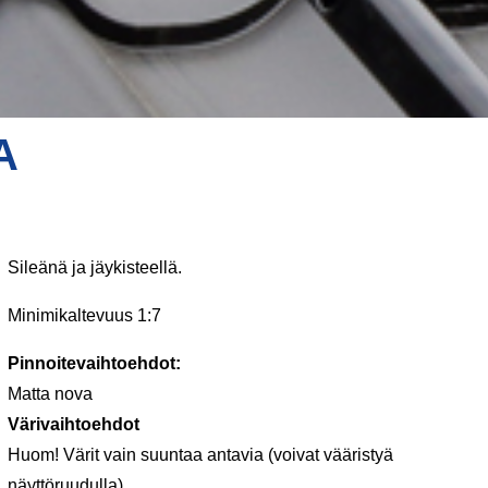
A
Sileänä ja jäykisteellä.
Minimikaltevuus 1:7
Pinnoitevaihtoehdot:
Matta nova
Värivaihtoehdot
Huom! Värit vain suuntaa antavia (voivat vääristyä
näyttöruudulla).